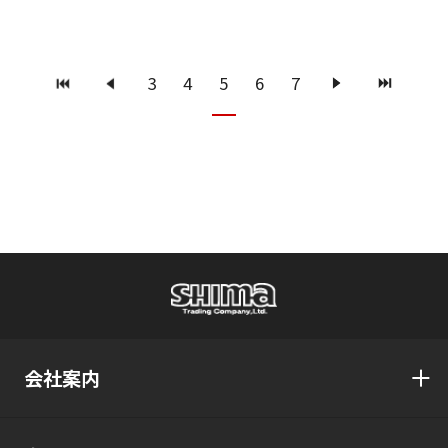
最初
前へ
3
4
6
次へ
7
最後
5
会社案内