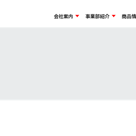
会社案内
事業部紹介
商品
ージ
から探す
機能材料事業本部
島貿易のCSR
会社概要・事業所一覧
コンプライアンス
モビリティ事業本部
試験研究施設・品質管
環境方針