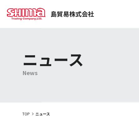
島貿易株式会社
事業部紹介
商品情報
経営理念
トップコミットメント
医薬・化粧品事業本部
商品検索
社長メッセ
使用用途
サステナビリティ
会社案内
SUSTAINABILITY
動画一覧
プロジェクトストーリー
ニュース
News
TOP
ニュース