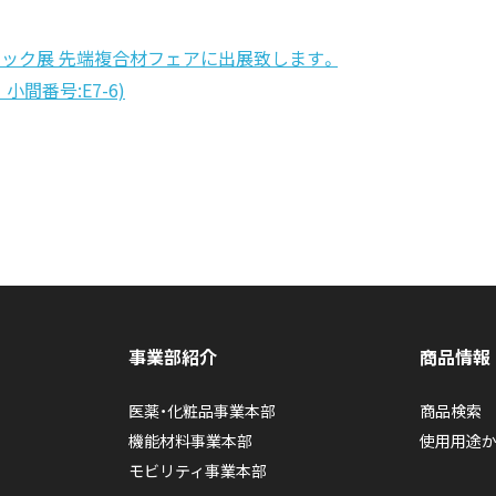
チック展 先端複合材フェアに出展致します。
 小間番号:E7-6)
事業部紹介
商品情報
医薬・化粧品事業本部
商品検索
機能材料事業本部
使用用途
モビリティ事業本部