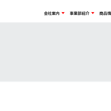
会社案内
事業部紹介
商品
ージ
から探す
機能材料事業本部
島貿易のCSR
会社概要・事業所一覧
コンプライアンス
モビリティ事業本部
試験研究施設・品質管
環境方針