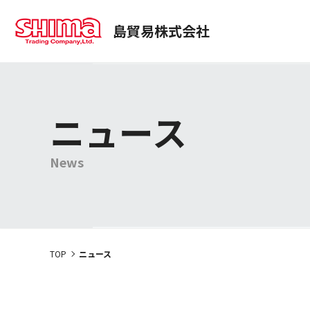
島貿易株式会社
事業部紹介
商品情報
経営理念
トップコミットメント
医薬・化粧品事業本部
商品検索
社長メッセ
使用用途
サステナビリティ
会社案内
SUSTAINABILITY
動画一覧
プロジェクトストーリー
ニュース
News
TOP
ニュース