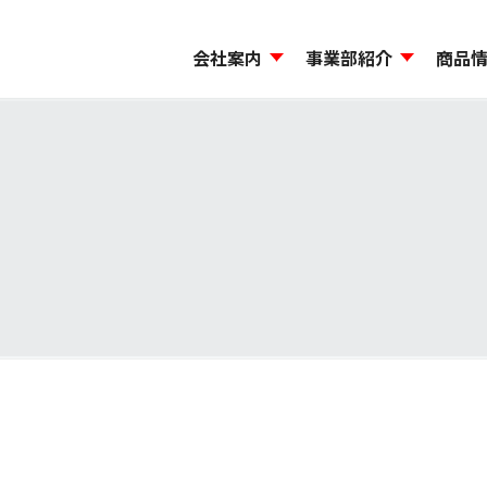
会社案内
事業部紹介
商品
ージ
から探す
機能材料事業本部
島貿易のCSR
会社概要・事業所一覧
コンプライアンス
モビリティ事業本部
試験研究施設・品質管
環境方針