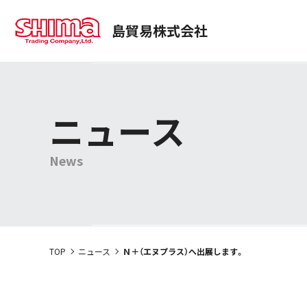
島貿易株式会社
事業部紹介
商品情報
経営理念
トップコミットメント
医薬・化粧品事業本部
商品検索
社長メッセ
使用用途
サステナビリティ
会社案内
SUSTAINABILITY
動画一覧
プロジェクトストーリー
ニュース
News
TOP
ニュース
Ｎ＋（エヌプラス）へ出展します。