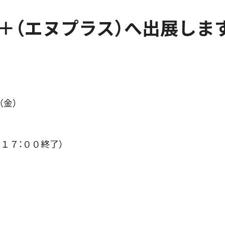
＋（エヌプラス）へ出展しま
（金）
７：００終了）