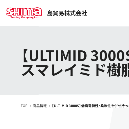
島貿易株式会社
事業部紹介
商品情報
経営理念
トップコミットメント
医薬・化粧品事業本部
商品検索
社長メッセ
使用用途
サステナビリティ
会社案内
SUSTAINABILITY
動画一覧
プロジェクトストーリー
【ULTIMID 
スマレイミド樹
TOP
商品情報
【ULTIMID 3000S】低誘電特性・柔軟性を併せ