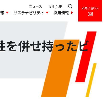
ニュース
EN
/
JP
お問い合わせ
情報
サステナビリティ
採用情報
理
環境への取り込み
組織図
島貿易のあゆみ
柔軟性を併せ持ったビ