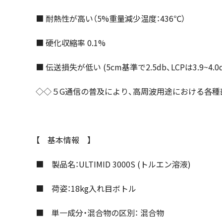
■ 耐熱性が高い（5%重量減少温度：436℃）
■ 硬化収縮率 0.1%
■ 伝送損失が低い (5cm基準で2.5db、LCPは3.9~4.0d
◇◇５G通信の普及により、高周波用途における各
【 基本情報 】
■ 製品名：ULTIMID 3000S (トルエン溶液)
■ 荷姿：18kg入れ目ボトル
■ 単一成分・混合物の区別： 混合物