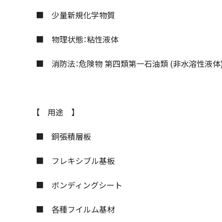
■ 少量新規化学物質
■ 物理状態：粘性液体
■ 消防法：危険物 第四類第一石油類 (非水溶性液体) 
【 用途 】
■ 銅張積層板
■ フレキシブル基板
■ ボンディングシート
■ 各種フイルム基材