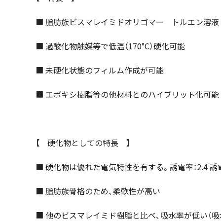
■ 脂肪族ビスマレイミドオリゴマー トルエン溶液
■ 過酸化物触媒等で低温（170°C）硬化可能
■ 未硬化状態のフィルム作成が可能
■ エポキシ樹脂等の他材料とのハイブリット化可能
【 硬化物としての特長 】
■ 硬化物は優れた電気特性を有する。誘電率：2.4 誘電正接:
■ 脂肪族骨格のため、柔軟性が高い
■ 他のビスマレイミド樹脂と比べ、吸水率が低い（吸水率