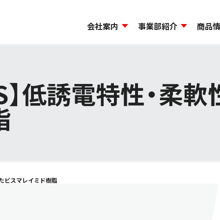
会社案内
事業部紹介
商品
ージ
から探す
機能材料事業本部
島貿易のCSR
会社概要・事業所一覧
コンプライアンス
モビリティ事業本部
試験研究施設・品質管
環境方針
3000S】低誘電特性・
脂
持ったビスマレイミド樹脂