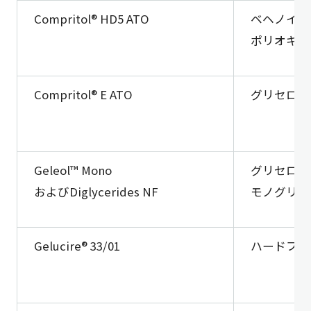
Compritol® HD5 ATO
ベヘノイル
ポリオキシル
Compritol® E ATO
グリセロー
Geleol™ Mono
グリセロー
およびDiglycerides NF
モノグリセ
Gelucire® 33/01
ハードファ