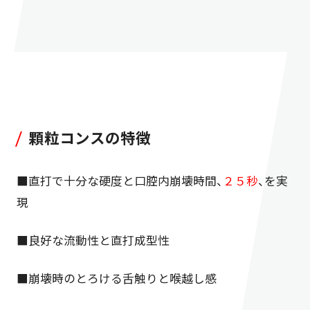
顆粒コンスの特徴
■直打で十分な硬度と口腔内崩壊時間、
２５秒
、を実
現
■良好な流動性と直打成型性
■崩壊時のとろける舌触りと喉越し感