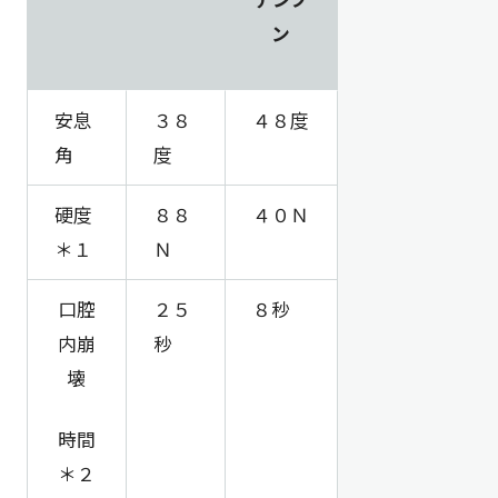
ン
安息
３８
４８度
角
度
硬度
８８
４０Ｎ
＊１
Ｎ
口腔
２５
８秒
内崩
秒
壊
時間
＊２