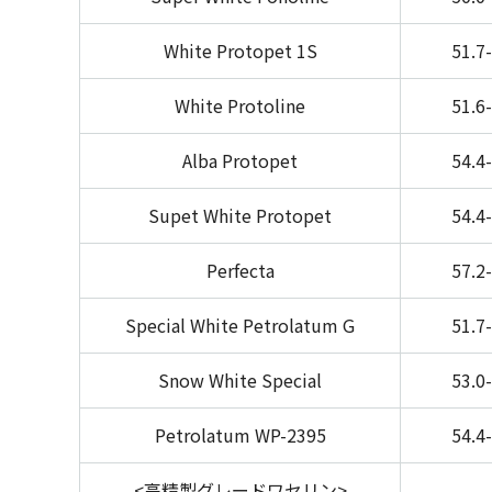
White Protopet 1S
51.7
White Protoline
51.6
Alba Protopet
54.4
Supet White Protopet
54.4
Perfecta
57.2
Special White Petrolatum G
51.7
Snow White Special
53.0
Petrolatum WP-2395
54.4
<高精製グレードワセリン>