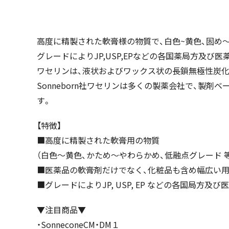
高度に精製された軟膏様の物質で、白色~黄色、固め
グレードによりJP,USP,EPなどの各国薬局方及
ワセリンは、液状およびワックス状の長鎖無極性炭化
Sonneborn社ワセリンは多くの製薬会社で、製
す。
【特徴】
■高度に精製された軟膏用の物質
（白色～黄色、かため～やわらかめ、低融点グレード 
■医薬品の軟膏剤だけでなく、化粧品も含め幅広い
■グレードによりJP, USP, EP などの各国局方
▼注目商品▼
・SonneconeCM・DM１