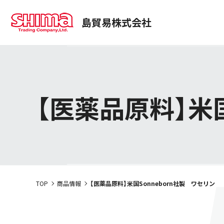
島貿易株式会社
事業部紹介
商品情報
経営理念
トップコミットメント
医薬・化粧品事業本部
商品検索
社長メッセ
使用用途
サステナビリティ
会社案内
SUSTAINABILITY
動画一覧
プロジェクトストーリー
【医薬品原料】米国
TOP
商品情報
【医薬品原料】米国Sonneborn社製 ワセリン