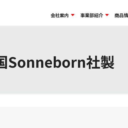
会社案内
事業部紹介
商品
ージ
から探す
機能材料事業本部
島貿易のCSR
会社概要・事業所一覧
コンプライアンス
モビリティ事業本部
試験研究施設・品質管
環境方針
Sonneborn社製