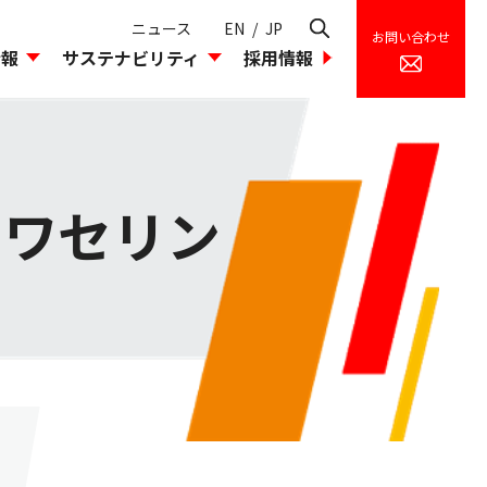
ニュース
EN
/
JP
お問い合わせ
情報
サステナビリティ
採用情報
理
環境への取り込み
組織図
島貿易のあゆみ
 ワセリン